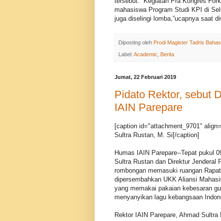
tersebut. “Kegiatan Pra Kongres For
mahasiswa Program Studi KPI di Selu
juga diselingi lomba,”ucapnya saat d
Diposting oleh
Prodi Magister Tadris Bahas
Label:
Academic
,
Berita
Jumat, 22 Februari 2019
Pidato Rektor, sebut D
IAIN Parepare
[caption id="attachment_9701" align=
Sultra Rustan, M. Si[/caption]
Humas IAIN Parepare--Tepat pukul 0
Sultra Rustan dan Direktur Jendera
rombongan memasuki ruangan Rapat 
dipersembahkan UKK Aliansi Mahasisw
yang memakai pakaian kebesaran gur
menyanyikan lagu kebangsaan Indon
Rektor IAIN Parepare, Ahmad Sultra 