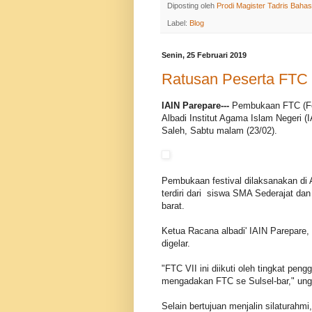
Diposting oleh
Prodi Magister Tadris Bahas
Label:
Blog
Senin, 25 Februari 2019
Ratusan Peserta FTC 
IAIN Parepare---
Pembukaan FTC (Fes
Albadi Institut Agama Islam Negeri 
Saleh, Sabtu malam (23/02).
Pembukaan festival dilaksanakan di
terdiri dari siswa SMA Sederajat da
barat.
Ketua Racana albadi' IAIN Parepare
digelar.
"FTC VII ini diikuti oleh tingkat pen
mengadakan FTC se Sulsel-bar," un
Selain bertujuan menjalin silaturahmi