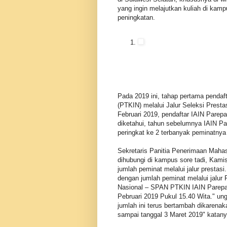
yang ingin melajutkan kuliah di kamp
peningkatan.
Pada 2019 ini, tahap pertama penda
(PTKIN) melalui Jalur Seleksi Presta
Februari 2019, pendaftar IAIN Parep
diketahui, tahun sebelumnya IAIN P
peringkat ke 2 terbanyak peminatnya
Sekretaris Panitia Penerimaan Maha
dihubungi di kampus sore tadi, Kami
jumlah peminat melalui jalur prestas
dengan jumlah peminat melalui jalu
Nasional – SPAN PTKIN IAIN Parepar
Pebruari 2019 Pukul 15.40 Wita." un
jumlah ini terus bertambah dikarena
sampai tanggal 3 Maret 2019" kata