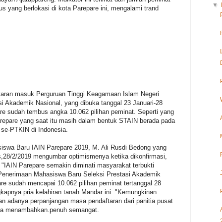
▼
us yang berlokasi di kota Parepare ini, mengalami trand
ftaran masuk Perguruan Tinggi Keagamaan Islam Negeri
si Akademik Nasional, yang dibuka tanggal 23 Januari-28
are sudah tembus angka 10.062 pilihan peminat. Seperti yang
arepare yang saat itu masih dalam bentuk STAIN berada pada
 se-PTKIN di Indonesia.
siswa Baru IAIN Parepare 2019, M. Ali Rusdi Bedong yang
s,28/2/2019 mengumbar optimismenya ketika dikonfirmasi,
i. "IAIN Parepare semakin diminati masyarakat terbukti
r Penerimaan Mahasiswa Baru Seleksi Prestasi Akademik
e sudah mencapai 10.062 pilihan peminat tertanggal 28
gkapnya pria kelahiran tanah Mandar ini. "Kemungkinan
kan adanya perpanjangan masa pendaftaran dari panitia pusat
nya menambahkan.penuh semangat.