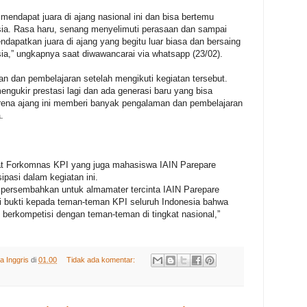
 mendapat juara di ajang nasional ini dan bisa bertemu
ia. Rasa haru, senang menyelimuti perasaan dan sampai
endapatkan juara di ajang yang begitu luar biasa dan bersaing
a,” ungkapnya saat diwawancarai via whatsapp (23/02).
 dan pembelajaran setelah mengikuti kegiatan tersebut.
gukir prestasi lagi dan ada generasi baru yang bisa
arena ajang ini memberi banyak pengalaman dan pembelajaran
.
at Forkomnas KPI yang juga mahasiswa IAIN Parepare
ipasi dalam kegiatan ini.
mi persembahkan untuk almamater tercinta IAIN Parepare
i bukti kepada teman-teman KPI seluruh Indonesia bahwa
 berkompetisi dengan teman-teman di tingkat nasional,”
a Inggris
di
01.00
Tidak ada komentar: