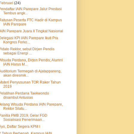
Februari
(24)
Pendaftar IAIN Parepare Jalur Prestasi
Tembus angk...
Ratusan Peserta FTC Hadir di Kampus
IAIN Parepare
IAIN Parepare Juara II Tingkat Nasional
Delegasi KPI IAIN Parepare Ikuti Pra
Kongres Forko...
Pidato Rektor, sebut Dirjen Pendis
sebagai Energi ...
Wisuda Perdana, Dirjen Pendis; Alumni
IAIN Harus M...
Auditorium Termegah di Ajatappareng,
akan diresmik...
Materi Penyusunan TOR Raker Tahun
2019
Pelatihan Perdana Taekwondo
disambut Antusias
Jelang Wisuda Perdana IAIN Parepare,
Rektor Silatu...
Panitia PMB 2019, Gelar FGD
Sosialisasi Penerimaan...
Ayo, Daftar Segera KPM I
2 Tahun Berbenah, Kampus IAIN