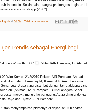
komnas KPI ini sangat luar biasa karena dapat menyatukan
ruh Indonesia. Selain dalam rangka pra kongres kegiatan ini
iwawancarai via whatsapp (23/02).
a Inggris
di
00.59
Tidak ada komentar:
irjen Pendis sebagai Energi bagi
"alignnone" width="300"]
Rektor IAIN Parepare, Dr. Ahmad
9.00 Wita Kamis, 21/2/2019 Rektor IAIN Parepare, Ahmad
l Pendidikan Islam Kemenag RI, Kamaruddin Amin bersama
Senat Luar Biasa yang disambut dengan tari padduppa yang
a Seni (Animasi) IAIN Parepare. Diiringi anggota Senat
u besar, mereka menuju ke panggung. Acara dimulai dengan
esia Raya dan Hymne IAIN Parepare.
Rustan menyampaikan pidatonya di depan seluruh civitas