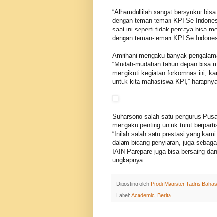
“Alhamdullilah sangat bersyukur bisa
dengan teman-teman KPI Se Indones
saat ini seperti tidak percaya bisa m
dengan teman-teman KPI Se Indonesi
Amrihani mengaku banyak pengalaman
“Mudah-mudahan tahun depan bisa men
mengikuti kegiatan forkomnas ini, k
untuk kita mahasiswa KPI,” harapnya
Suharsono salah satu pengurus Pus
mengaku penting untuk turut berpartis
“Inilah salah satu prestasi yang ka
dalam bidang penyiaran, juga sebaga
IAIN Parepare juga bisa bersaing dan
ungkapnya.
Diposting oleh
Prodi Magister Tadris Bahas
Label:
Academic
,
Berita