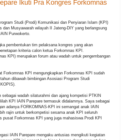
repare Ikuti Pra Kongres Forkomnas
gram Studi (Prodi) Komunikasi dan Penyiaran Islam (KPI)
es dan Musyawarah wilayah II Jateng-DIY yang berlangsung
 IAIN Purwokerto.
gka pembentukan tim pelaksana kongres yang akan
enetapan kriteria calon ketua Forkomnas KPI.
nas KPI) merupakan forum atau wadah untuk pengembangan
usat Forkomnas KPI mengungkapkan Forkomnas KPI sudah
 tahun dibawah bimbingan Asosiasi Program Studi
SKOPIS).
n sebagai wadah silaturahmi dan ajang kompetisi PTKIN
lilah KPI IAIN Parepare termasuk didalamnya. Saya sebagai
engan adanya FORKOMNAS-KPI ini semangat anak IAIN
bih rajin untuk berkompetisi sesama anak KPI seluruh
rus pusat Forkomnas KPI yang juga mahasiswa Prodi KPI
egasi IAIN Parepare mengaku antusias mengikuti kegiatan