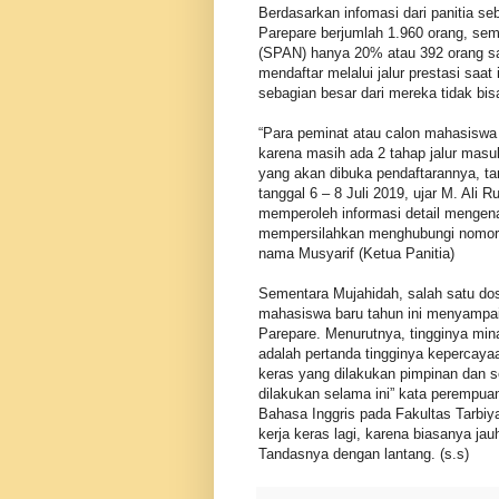
Berdasarkan infomasi dari panitia s
Parepare berjumlah 1.960 orang, seme
(SPAN) hanya 20% atau 392 orang sa
mendaftar melalui jalur prestasi saat
sebagian besar dari mereka tidak bisa
“Para peminat atau calon mahasiswa ya
karena masih ada 2 tahap jalur masu
yang akan dibuka pendaftarannya, tan
tanggal 6 – 8 Juli 2019, ujar M. Ali
memperoleh informasi detail mengena
mempersilahkan menghubungi nomor 
nama Musyarif (Ketua Panitia)
Sementara Mujahidah, salah satu do
mahasiswa baru tahun ini menyampai
Parepare. Menurutnya, tingginya min
adalah pertanda tingginya kepercayaa
keras yang dilakukan pimpinan dan se
dilakukan selama ini” kata perempu
Bahasa Inggris pada Fakultas Tarbiya
kerja keras lagi, karena biasanya j
Tandasnya dengan lantang. (s.s)