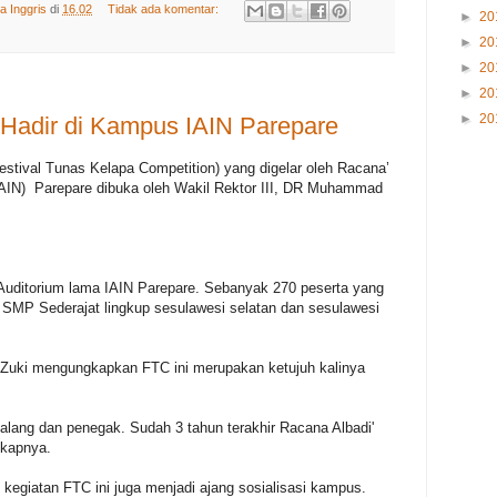
a Inggris
di
16.02
Tidak ada komentar:
►
20
►
20
►
20
►
20
►
20
Hadir di Kampus IAIN Parepare
tival Tunas Kelapa Competition) yang digelar oleh Racana’
(IAIN) Parepare dibuka oleh Wakil Rektor III, DR Muhammad
 Auditorium lama IAIN Parepare. Sebanyak 270 peserta yang
n SMP Sederajat lingkup sesulawesi selatan dan sesulawesi
, Zuki mengungkapkan FTC ini merupakan ketujuh kalinya
ggalang dan penegak. Sudah 3 tahun terakhir Racana Albadi'
gkapnya.
, kegiatan FTC ini juga menjadi ajang sosialisasi kampus.