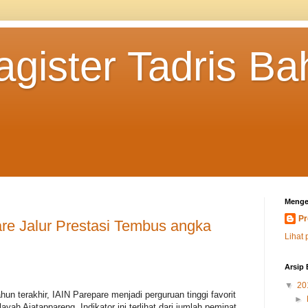
agister Tadris B
Menge
Pr
re Jalur Prestasi Tembus angka
Lihat 
Arsip 
▼
20
hun terakhir, IAIN Parepare menjadi perguruan tinggi favorit
►
ayah Ajatappareng. Indikator ini terlihat dari jumlah peminat