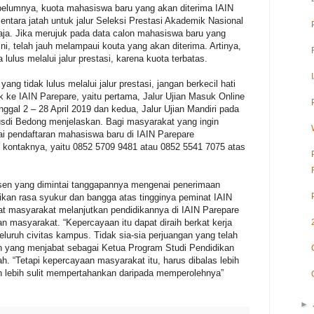
ebelumnya, kuota mahasiswa baru yang akan diterima IAIN
ntara jatah untuk jalur Seleksi Prestasi Akademik Nasional
ja. Jika merujuk pada data calon mahasiswa baru yang
 ini, telah jauh melampaui kouta yang akan diterima. Artinya,
 lulus melalui jalur prestasi, karena kuota terbatas.
ng tidak lulus melalui jalur prestasi, jangan berkecil hati
k ke IAIN Parepare, yaitu pertama, Jalur Ujian Masuk Online
ggal 2 – 28 April 2019 dan kedua, Jalur Ujian Mandiri pada
 Rusdi Bedong menjelaskan. Bagi masyarakat yang ingin
i pendaftaran mahasiswa baru di IAIN Parepare
kontaknya, yaitu 0852 5709 9481 atau 0852 5541 7075 atas
sen yang dimintai tanggapannya mengenai penerimaan
kan rasa syukur dan bangga atas tingginya peminat IAIN
at masyarakat melanjutkan pendidikannya di IAIN Parepare
n masyarakat. “Kepercayaan itu dapat diraih berkat kerja
luruh civitas kampus. Tidak sia-sia perjuangan yang telah
an yang menjabat sebagai Ketua Program Studi Pendidikan
h. “Tetapi kepercayaan masyarakat itu, harus dibalas lebih
auh lebih sulit mempertahankan daripada memperolehnya”
►