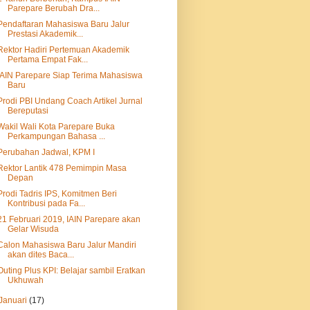
Parepare Berubah Dra...
Pendaftaran Mahasiswa Baru Jalur
Prestasi Akademik...
Rektor Hadiri Pertemuan Akademik
Pertama Empat Fak...
IAIN Parepare Siap Terima Mahasiswa
Baru
Prodi PBI Undang Coach Artikel Jurnal
Bereputasi
Wakil Wali Kota Parepare Buka
Perkampungan Bahasa ...
Perubahan Jadwal, KPM I
Rektor Lantik 478 Pemimpin Masa
Depan
Prodi Tadris IPS, Komitmen Beri
Kontribusi pada Fa...
21 Februari 2019, IAIN Parepare akan
Gelar Wisuda
Calon Mahasiswa Baru Jalur Mandiri
akan dites Baca...
Outing Plus KPI: Belajar sambil Eratkan
Ukhuwah
Januari
(17)