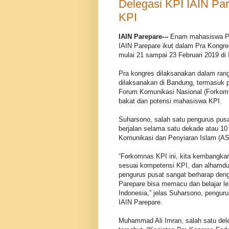
Delegasi KPI IAIN Pa
KPI
IAIN Parepare---
Enam mahasiswa Pro
IAIN Parepare ikut dalam Pra Kongr
mulai 21 sampai 23 Februari 2019 di
Pra kongres dilaksanakan dalam ran
dilaksanakan di Bandung, termasuk p
Forum Komunikasi Nasional (Forkom
bakat dan potensi mahasiswa KPI.
Suharsono, salah satu pengurus p
berjalan selama satu dekade atau 10
Komunikasi dan Penyiaran Islam (A
“Forkomnas KPI ini, kita kembangka
sesuai kompetensi KPI, dan alhamdu
pengurus pusat sangat berharap d
Parepare bisa memacu dan belajar le
Indonesia,” jelas Suharsono, pengu
IAIN Parepare.
Muhammad Ali Imran, salah satu del